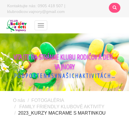
Kontaktujte nás:
0905 418 507
|
klubrodicov.vajnory@gmail.com
Menu
VITAJTE NA STRÁNKE KLUBU RODIČOV A DETÍ -
VAJNORY
P O D P O R T E N Á S V N A Š I C H A K T I V I T Á C H ...
O nás
FOTOGALÉRIA
FAMILY FRIENDLY KLUBOVÉ AKTIVITY
2023_KURZY MACRAME S MARTINKOU