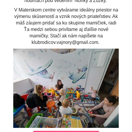
hodinách
pod vedením Noriky a Zuzky.
V Materskom centre vytvárame ideálny priestor na
výmenu skúseností a vznik nových priateľstiev. Ak
máš záujem pridať sa ku skupine mamičiek, radi
Ťa medzi sebou privítame aj ďalšie nové
mamičky.
Stačí ak nám napíšete na
klubrodicov.vajnory@gmail.com.