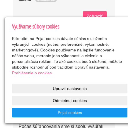
Zobraziť
Využívame súbory cookies
Kliknutím na Prijať cookies dávate súhlas s uložením
vybraných cookies (nutné, preferenčné, výkonnostné,
marketingové). Cookies používame na lepšie fungovanie
nášho webu, meranie jeho výkonnosti a cielenie a
personalizáciu reklám. To aké cookies budú uložené, môžete
slobodne rozhodnúť pod tlačidlom Upraviť nastavenia.
Prehlásenie o cookies.
Upraviť nastavenia
Odmietnuť cookies
2018_TVORIVÉ
DIELNE_ŠÚĽANCOVANIE
Prijať cookies
Počas šúľancovania sme si spolu vyšúľali