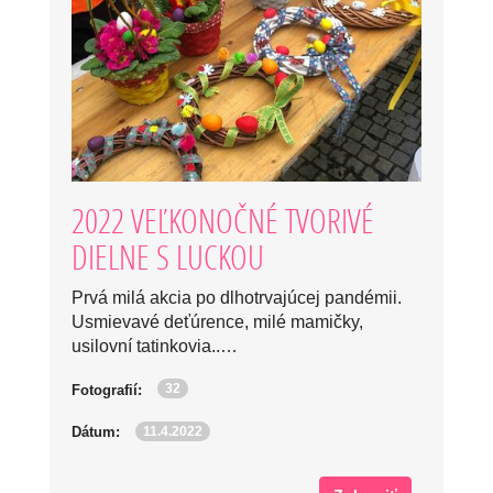
2022 VEĽKONOČNÉ TVORIVÉ
DIELNE S LUCKOU
Prvá milá akcia po dlhotrvajúcej pandémii.
Usmievavé deťúrence, milé mamičky,
usilovní tatinkovia..…
32
Fotografií:
11.4.2022
Dátum: