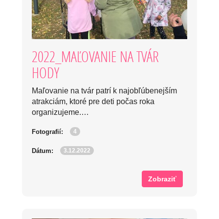
2022_MAĽOVANIE NA TVÁR
HODY
Maľovanie na tvár patrí k najobľúbenejším
atrakciám, ktoré pre deti počas roka
organizujeme.…
4
Fotografií:
3.12.2022
Dátum:
Zobraziť