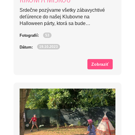
Srdečne pozývame všetky zábavychtivé
deťúrence do našej Klubovne na
Halloween párty, ktorá sa bude…
53
Fotografií:
19.10.2023
Dátum:
Zobraziť