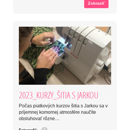
Zobraziť
2023_KURZY_ŠITIA S JARKOU
Počas piatkových kurzov šitia s Jarkou sa v
príjemnej komornej atmosfére naučíte
obsluhovať rôzne…
1