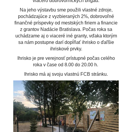
viacero dobrovoľníckych brigád.
Na jeho výstavbu sme použili vlastné zdroje,
pochádzajúce z vyzbieraných 2%, dobrovoľné
finančné príspevky od mestských firiem a financie
z grantov Nadácie Bratislava. Počas roka sa
uchádzame aj o viaceré iné granty, vďaka ktorým
sa nám postupne darí dopĺňať ihrisko o ďaľšie
ihriskové prvky.
Ihrisko je pre verejnosť prístupné počas celého
roka v čase od 8.00 do 20.00 h.
Ihrisko má aj svoju vlastnú FCB stránku.