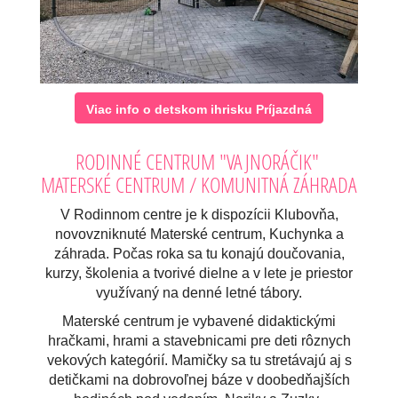
Viac info o detskom ihrisku Príjazdná
RODINNÉ CENTRUM "VAJNORÁČIK"
MATERSKÉ CENTRUM / KOMUNITNÁ ZÁHRADA
V Rodinnom centre je k dispozícii Klubovňa,
novovzniknuté Materské centrum, Kuchynka a
záhrada. Počas roka sa tu konajú doučovania,
kurzy, školenia a tvorivé dielne a v lete je priestor
využívaný na denné letné tábory.
Materské centrum je vybavené didaktickými
hračkami, hrami a stavebnicami pre deti rôznych
vekových kategórií. Mamičky sa tu stretávajú aj s
detičkami na dobrovoľnej báze
v doobedňajších