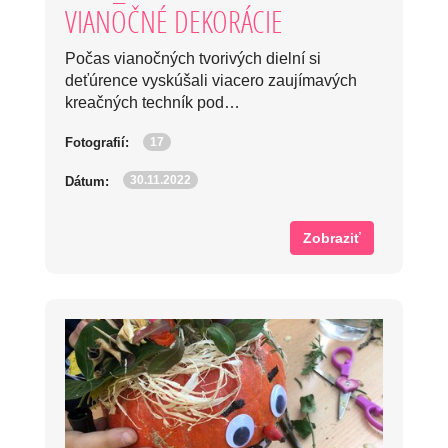
VIANOČNÉ DEKORÁCIE
Počas vianočných tvorivých dielní si
deťúrence vyskúšali viacero zaujímavých
kreačných techník pod…
17
Fotografií:
30.11.2022
Dátum:
Zobraziť