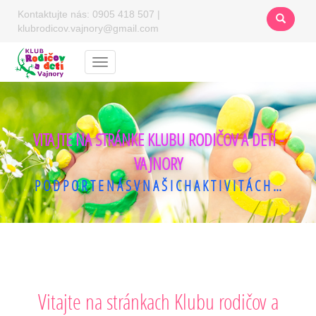
Kontaktujte nás:
0905 418 507
|
klubrodicov.vajnory@gmail.com
Menu
VITAJTE NA STRÁNKE KLUBU RODIČOV A DETÍ -
VAJNORY
P O D P O R T E N Á S V N A Š I C H A K T I V I T Á C H ...
Vitajte na stránkach Klubu rodičov a