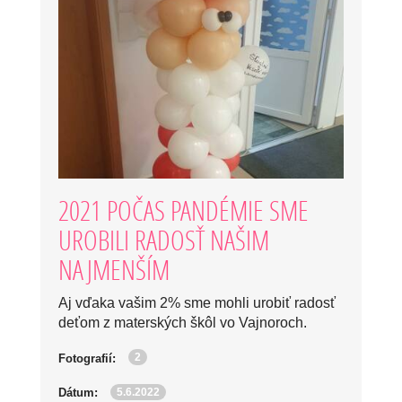
2021 POČAS PANDÉMIE SME
UROBILI RADOSŤ NAŠIM
NAJMENŠÍM
Aj vďaka vašim 2% sme mohli urobiť radosť
deťom z materských škôl vo Vajnoroch.
2
Fotografií:
5.6.2022
Dátum: