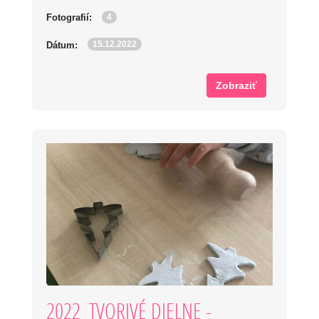
4
Fotografií:
15.12.2022
Dátum:
Zobraziť
2022_TVORIVÉ DIELNE -