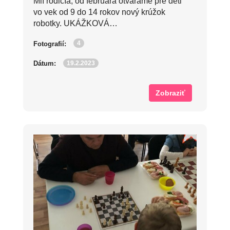
Mlí rodičIa, od februára otvárame pre deti
vo vek od 9 do 14 rokov nový krúžok
robotky. UKÁŽKOVÁ…
4
Fotografií:
19.2.2023
Dátum:
Zobraziť