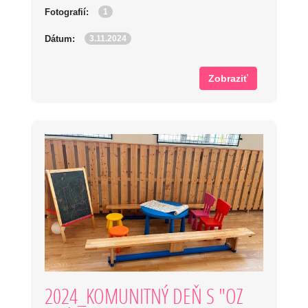
1
Fotografií:
3.11.2024
Dátum:
Zobraziť
2024_KOMUNITNÝ DEŇ S "OZ