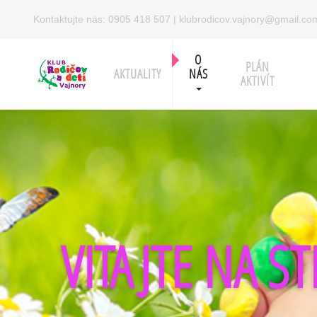
Kontaktujte nás:
0905 418 507
|
klubrodicov.vajnory@gmail.co
O
PLÁN
AKTUALITY
NÁS
AKTIVÍT
VITAJTE NA S