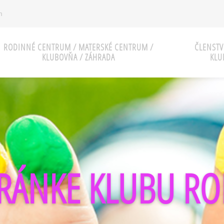
m
RODINNÉ CENTRUM / MATERSKÉ CENTRUM /
ČLENSTV
KLUBOVŇA / ZÁHRADA
KLU
TRÁNKE KLUBU ROD