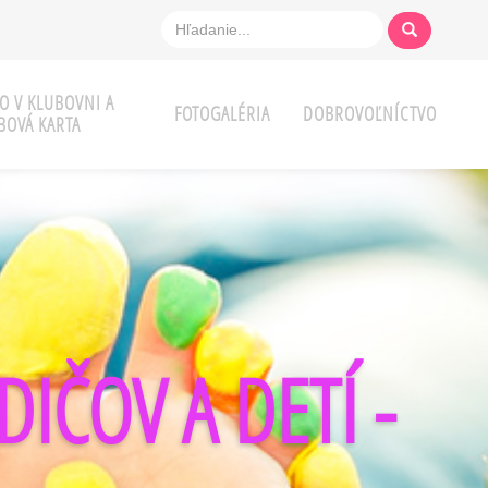
O V KLUBOVNI A
FOTOGALÉRIA
DOBROVOĽNÍCTVO
BOVÁ KARTA
IČOV A DETÍ -