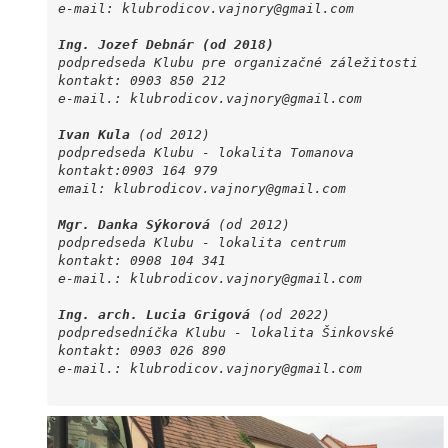
e-mail: klubrodicov.vajnory@gmail.com
Ing. Jozef Debnár (od 2018)
podpredseda Klubu pre organizačné záležitosti
kontakt: 0903 850 212
e-mail.: klubrodicov.vajnory@gmail.com
Ivan Kula
(od 2
podpredseda Klubu - lokal
kontakt:0903 
email: klubrodicov.vajno
Mgr. Danka Sýkorová
(od 2012)
podpredseda Klubu - lokalita centrum
kontakt: 0908 104 341
e-mail.: klubrodicov.vajnory@gmail.com
Ing. arch. Lucia Grigová
(od 
podpredsedníčka Klubu - lok
kontakt: 0903
e-mail.: klubrodicov.vajn