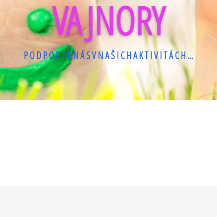
VAJNORY
P O D P O R T E N Á S V N A Š I C H A K T I V I T Á C H ...