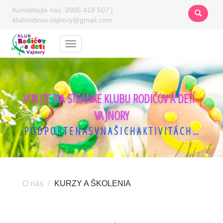
Kontaktujte nás:
0905 418 507
|
klubrodicov.vajnory@gmail.com
Menu
VITAJTE NA STRÁNKE KLUBU RODIČOV A DETÍ -
VAJNORY
P O D P O R T E N Á S V N A Š I C H A K T I V I T Á C H ...
O nás
KURZY A ŠKOLENIA