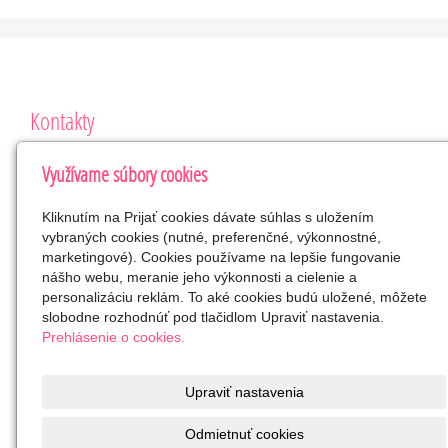
Kontakty
Klub rodičov a detí – Vajnory
Využívame súbory cookies
Roľnícka 280, 831 07 Bratislava
VVS/1-900/90-40207
Kliknutím na Prijať cookies dávate súhlas s uložením
42265088
vybraných cookies (nutné, preferenčné, výkonnostné,
SK2023813330
marketingové). Cookies používame na lepšie fungovanie
nášho webu, meranie jeho výkonnosti a cielenie a
klubrodicov.vajnory@gmail.com
personalizáciu reklám. To aké cookies budú uložené, môžete
0905 418 507
slobodne rozhodnúť pod tlačidlom Upraviť nastavenia.
Facebook
Prehlásenie o cookies.
SK0383300000002000422018
občianske združenie
Upraviť nastavenia
Odmietnuť cookies