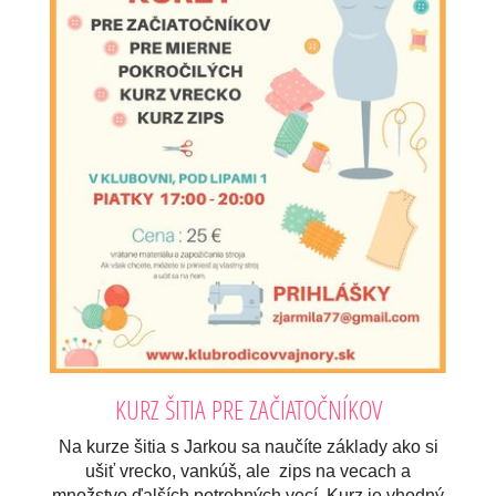
KURZ ŠITIA PRE ZAČIATOČNÍKOV
Na kurze šitia s Jarkou sa naučíte základy ako si
ušiť vrecko, vankúš, ale zips na vecach a
množstvo ďalších potrebných vecí. Kurz je vhodný