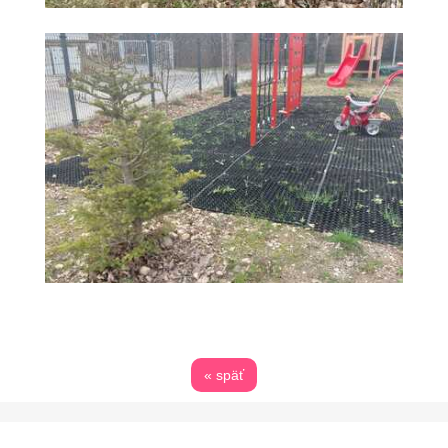
« späť