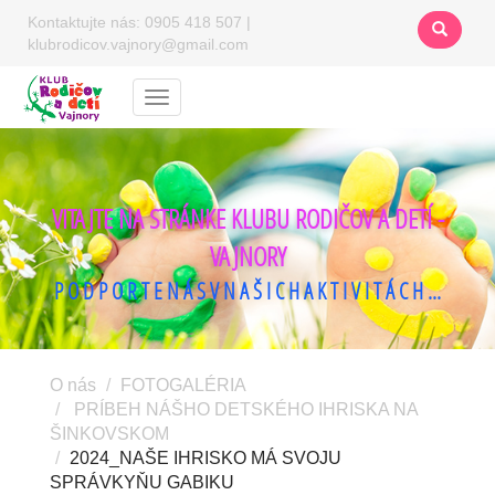
Kontaktujte nás:
0905 418 507
|
klubrodicov.vajnory@gmail.com
Menu
VITAJTE NA STRÁNKE KLUBU RODIČOV A DETÍ -
VAJNORY
P O D P O R T E N Á S V N A Š I C H A K T I V I T Á C H ...
O nás
FOTOGALÉRIA
PRÍBEH NÁŠHO DETSKÉHO IHRISKA NA
ŠINKOVSKOM
2024_NAŠE IHRISKO MÁ SVOJU
SPRÁVKYŇU GABIKU