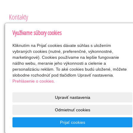
Kontakty
Klub rodičov a detí – Vajnory
Využívame súbory cookies
Roľnícka 280, 831 07 Bratislava
VVS/1-900/90-40207
Kliknutím na Prijať cookies dávate súhlas s uložením
42265088
vybraných cookies (nutné, preferenčné, výkonnostné,
SK2023813330
marketingové). Cookies používame na lepšie fungovanie
nášho webu, meranie jeho výkonnosti a cielenie a
klubrodicov.vajnory@gmail.com
personalizáciu reklám. To aké cookies budú uložené, môžete
0905 418 507
slobodne rozhodnúť pod tlačidlom Upraviť nastavenia.
Facebook
Prehlásenie o cookies.
SK0383300000002000422018
občianske združenie
Upraviť nastavenia
Odmietnuť cookies
© 2023
Klub rodičov a detí – Vajnory
Podporte nás prosím v
Prijať cookies
našich aktivitách
Kontakt