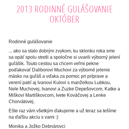
2013 RODINNÉ GULÁŠOVANIE
OKTÓBER
Rodinné gulášovanie
... ako sa stalo dobrým zvykom, ku sklonku roka sme
sa opäť spolu stretli a spoločne si uvarili výborný jelení
guľášik. Touto cestou sa chcem veľmi pekne
poďakovať Daliborovi Muchovi za výborné jelenie
mäsko na guľáš a vďaka za pomoc pri príprave a
verení patrí aj Ivanovi Kulovi s manželkou Lubkou,
Nele Muchovej, Ivanovi a Zuzke Depešovcom, Katke a
Miškovi Martiškovcom, Ivete Kováčovej a Lenke
Chorvátovej.
Ešte raz vám všetkým ďakujeme a už teraz sa tešíme
na ďaľšiu akciu s vami :)
Monika a Jožko Debnárovci