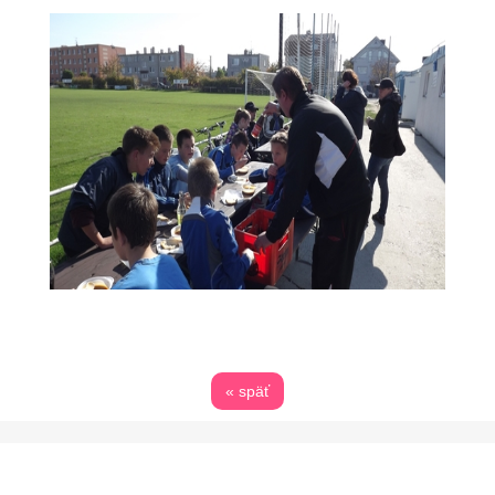
« späť