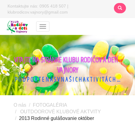
Kontaktujte nás:
0905 418 507
|
klubrodicov.vajnory@gmail.com
Menu
VITAJTE NA STRÁNKE KLUBU RODIČOV A DETÍ -
VAJNORY
P O D P O R T E N Á S V N A Š I C H A K T I V I T Á C H ...
O nás
FOTOGALÉRIA
OUTDOOROVÉ KLUBOVÉ AKTVITY
2013 Rodinné gulášovanie október