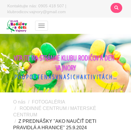
Kontaktujte nás:
0905 418 507
|
klubrodicov.vajnory@gmail.com
Menu
VITAJTE NA STRÁNKE KLUBU RODIČOV A DETÍ -
VAJNORY
P O D P O R T E N Á S V N A Š I C H A K T I V I T Á C H ...
O nás
FOTOGALÉRIA
RODINNÉ CENTRUM / MATERSKÉ
CENTRUM
Z PREDNÁŠKY "AKO NAUČIŤ DETI
PRAVIDLÁ A HRANICE" 25.9.2024