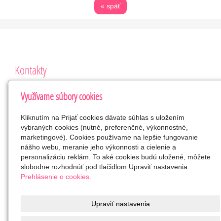
« späť
Kontakty
Klub rodičov a detí – Vajnory
Využívame súbory cookies
Roľnícka 280, 831 07 Bratislava
VVS/1-900/90-40207
Kliknutím na Prijať cookies dávate súhlas s uložením
42265088
vybraných cookies (nutné, preferenčné, výkonnostné,
SK2023813330
marketingové). Cookies používame na lepšie fungovanie
nášho webu, meranie jeho výkonnosti a cielenie a
klubrodicov.vajnory@gmail.com
personalizáciu reklám. To aké cookies budú uložené, môžete
0905 418 507
slobodne rozhodnúť pod tlačidlom Upraviť nastavenia.
Facebook
Prehlásenie o cookies.
SK0383300000002000422018
občianske združenie
Upraviť nastavenia