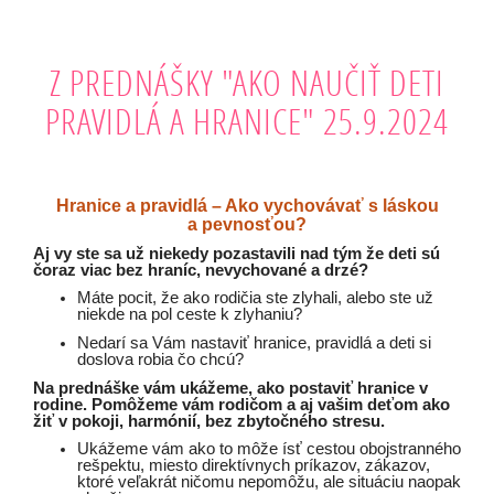
Z PREDNÁŠKY "AKO NAUČIŤ DETI
PRAVIDLÁ A HRANICE" 25.9.2024
Hranice a pravidlá – Ako vychovávať s láskou
a pevnosťou?
Aj vy ste sa už niekedy pozastavili nad tým že deti sú
čoraz viac bez hraníc, nevychované a drzé?
Máte pocit, že ako rodičia ste zlyhali, alebo ste už
niekde na pol ceste k zlyhaniu?
Nedarí sa Vám nastaviť hranice, pravidlá a deti si
doslova robia čo chcú?
Na prednáške vám ukážeme, ako postaviť hranice v
rodine. Pomôžeme vám rodičom a aj vašim deťom ako
žiť v pokoji, harmónií, bez zbytočného stresu.
Ukážeme vám ako to môže ísť cestou obojstranného
rešpektu, miesto direktívnych príkazov, zákazov,
ktoré veľakrát ničomu nepomôžu, ale situáciu naopak